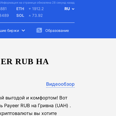
Информация на странице обновлена 28 секунд назад
881
ETH
1912.2
RU
.3489
SOL
73.92
шие биржи
Образование
ER RUB НА
Видеообзор
й выгодой и комфортом! Вот
 Payeer RUB на Гривна (UAH) .
 криптовалюты вы хотите