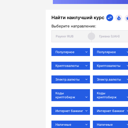
Найти наилучший курс
Выберите направление:
Популярное
Популярное
Криптовалюты
Криптовалюты
Электр.валюты
Электр.валюты
Коды
Коды
криптобирж
криптобирж
Интернет банкинг
Интернет банкинг
Наличные
Наличные