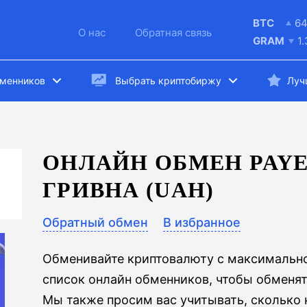
BTC
64
О нас
Обратная связь
GRAM
1
бменников
Выбрать криптобиржу
Луч
ОНЛАЙН ОБМЕН PAYE
ГРИВНА (UAH)
Обратный обмен
В избранное
Обменивайте криптовалюту с максимально
список онлайн обменников, чтобы обменять
Мы также просим вас учитывать, сколько