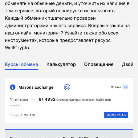
обменять на обычные деньги, и уточнить их наличие в
том сервисе, который планируете использовать.
Каждый обменник тщательно проверен
администраторами нашего сервиса. Впервые зашли на
наш онлайн-мониторинг? Узнайте также обо всех
инструментах, которые предоставляет ресурс
WellCrypto.
Курсы обмена
Калькулятор
Оповещение
Двойн
Masons Exchange
Отзывы
+7
1
81.4932
PayPal EUR
Система быстрых платежей (СБП) RUB
от 245.42
ОБМЕНЯТЬ
Резерв
9 799 420