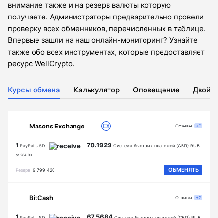
внимание также и на резерв валюты которую
получаете. Администраторы предварительно провели
проверку всех обменников, перечисленных в таблице.
Впервые зашли на наш онлайн-мониторинг? Узнайте
также обо всех инструментах, которые предоставляет
ресурс WellCrypto.
Курсы обмена
Калькулятор
Оповещение
Двойн
Masons Exchange
Отзывы
+7
1
70.1929
PayPal USD
Система быстрых платежей (СБП) RUB
от 284.93
ОБМЕНЯТЬ
Резерв
9 799 420
BitCash
Отзывы
+2
1
67.5684
PayPal USD
Система быстрых платежей (СБП) RUB