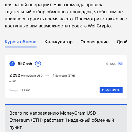
для вашей операции). Наша команда провела
тщательный отбор обменных площадок, чтобы вам не
пришлось тратить время на это. Просмотрите также все
доступные вам возможности проекта WellCrypto.
Курсы обмена
Калькулятор
Оповещение
Двойн
BitCash
Отзывы
+2
2 292
1
MoneyGram USD
Ethereum (ETH)
от 900
ОБМЕНЯТЬ
Резерв
49.7903
Всего по направлению MoneyGram USD —
Ethereum (ETH) работает
1
надежный обменный
пункт.