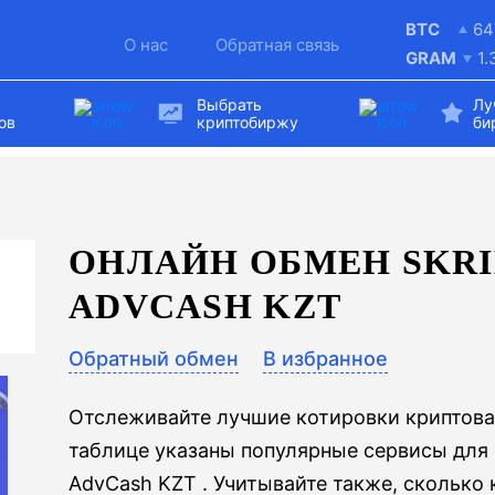
BTC
64
О нас
Обратная связь
GRAM
1.
Выбрать
Лу
ов
криптобиржу
би
ОНЛАЙН ОБМЕН SKRI
ADVCASH KZT
Обратный обмен
В избранное
Отслеживайте лучшие котировки криптова
таблице указаны популярные сервисы для о
AdvCash KZT . Учитывайте также, сколько