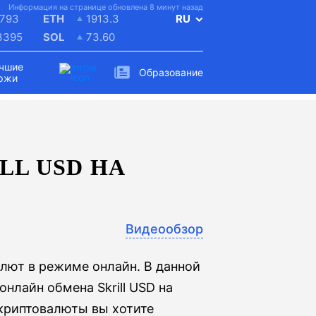
Информация на странице обновлена 8 минут назад
793
ETH
1913.3
RU
3395
SOL
73.60
чшие
Образование
ржи
LL USD НА
Видеообзор
лют в режиме онлайн. В данной
нлайн обмена Skrill USD на
 криптовалюты вы хотите