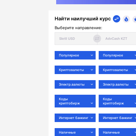
Найти наилучший курс
Выберите направление:
Популярное
Популярное
Криптовалюты
Криптовалюты
Электр.валюты
Электр.валюты
Коды
Коды
криптобирж
криптобирж
Интернет банкинг
Интернет банкинг
Наличные
Наличные