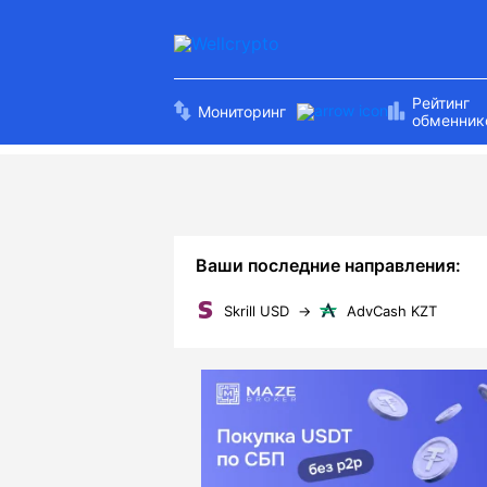
Рейтинг
Мониторинг
обменник
Ваши последние направления:
Skrill USD
→
AdvCash KZT