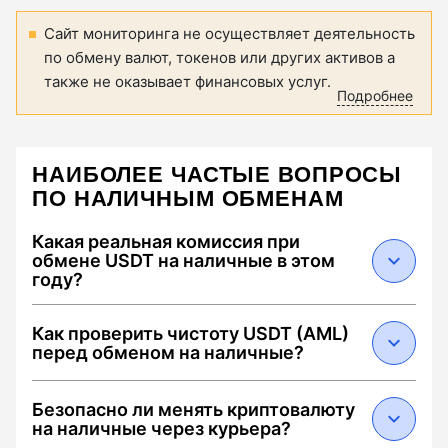
Сайт мониторинга не осуществляет деятельность
по обмену валют, токенов или других активов а
также не оказывает финансовых услуг.
Подробнее
НАИБОЛЕЕ ЧАСТЫЕ ВОПРОСЫ
ПО НАЛИЧНЫМ ОБМЕНАМ
Какая реальная комиссия при
обмене USDT на наличные в этом
году?
В 2026 году средняя суммарная комиссия
Как проверить чистоту USDT (AML)
составляет от 0.5% до 2.5%. Она складывается
перед обменом на наличные?
из: 1) спреда обменника (0.1–1.5%), 2) сетевого
сбора Tron за перевод USDT (около $1.5–3 при
Чтобы избежать блокировки средств,
Безопасно ли менять криптовалюту
наличии энергии) и 3) комиссии за
выбирайте обменники с меткой "Low AML Risk".
на наличные через курьера?
инкассацию/курьера в конкретном городе.
В 2026 году критическим порогом считается