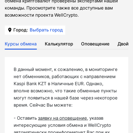
обмена криптовалют проверены экспертами нашей
команды. Просмотрите также все доступные вам
возможности проекта WellCrypto.
Город:
Выбрать город
Курсы обмена
Калькулятор
Оповещение
Двойн
В данный момент, к сожалению, в мониторинге
нет обменников, работающих с направлением
Kaspi Bank KZT в Наличные EUR. Однако,
вполне возможно, что такие обменные пункты
могут появиться в нашей базе через некоторое
время. Сейчас Вы можете:
- Оставить
заявку на оповещение
, указав
интересующие условия обмена и WellCrypto
автоматически проинформирует Вас при их