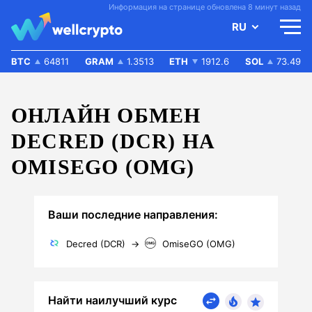
Информация на странице обновлена 8 минут назад
RU
BTC
64811
GRAM
1.3513
ETH
1912.6
SOL
73.49
ОНЛАЙН ОБМЕН
DECRED (DCR) НА
OMISEGO (OMG)
Ваши последние направления:
Decred (DCR)
→
OmiseGO (OMG)
Найти наилучший курс