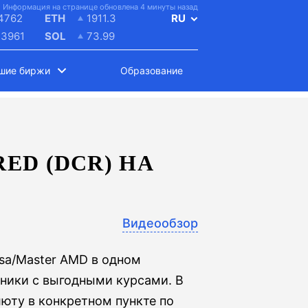
Информация на странице обновлена 4 минуты назад
4762
ETH
1911.3
RU
.3961
SOL
73.99
шие биржи
Образование
ED (DCR) НА
Видеообзор
isa/Master AMD в одном
нники с выгодными курсами. В
люту в конкретном пункте по