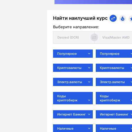
Найти наилучший курс
Выберите направление:
Популярное
Популярное
Криптовалюты
Криптовалюты
Электр.валюты
Электр.валюты
Коды
Коды
криптобирж
криптобирж
Интернет банкинг
Интернет банкинг
Наличные
Наличные