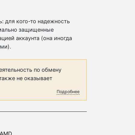
: для кого-то надежность
имально защищенные
цией аккаунта (она иногда
ми).
еятельность по обмену
 также не оказывает
Подробнее
r AMD