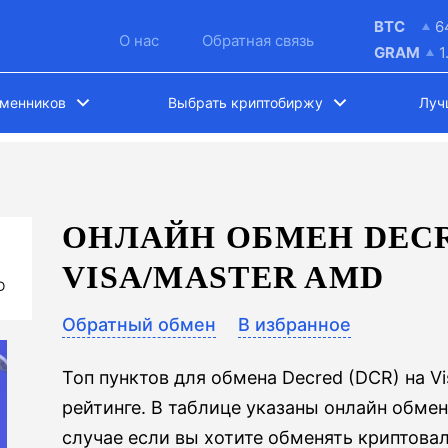
BTC
6
О нас
Обратная связь
GRAM
1
бменников
Выбрать криптобиржу
Луч
ОНЛАЙН ОБМЕН DECR
VISA/MASTER AMD
D
Обратный обмен
В избранное
Топ пунктов для обмена Decred (DCR) на V
рейтинге. В таблице указаны онлайн обме
случае если вы хотите обменять криптова