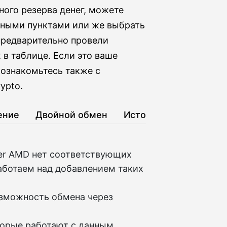
ного резерва денег, можете
зными пунктами или же выбрать
 предварительно провели
 в таблице. Если это ваше
 ознакомьтесь также с
ypto.
ение
Двойной обмен
История
ter AMD нет соответствующих
аботаем над добавлением таких
озможность обмена через
торые работают с данным