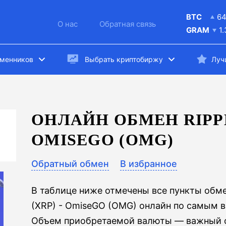
BTC
6
О нас
Обратная связь
GRAM
1
бменников
Выбрать криптобиржу
Луч
ОНЛАЙН ОБМЕН RIPPL
OMISEGO (OMG)
Обратный обмен
В избранное
В таблице ниже отмечены все пункты обме
(XRP) - OmiseGO (OMG) онлайн по самым 
Объем приобретаемой валюты — важный ф