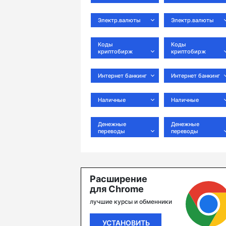
Электр.валюты
Электр.валюты
Коды
Коды
криптобирж
криптобирж
Интернет банкинг
Интернет банкинг
Наличные
Наличные
Денежные
Денежные
переводы
переводы
Расширение
для Chrome
лучшие курсы и обменники
УСТАНОВИТЬ