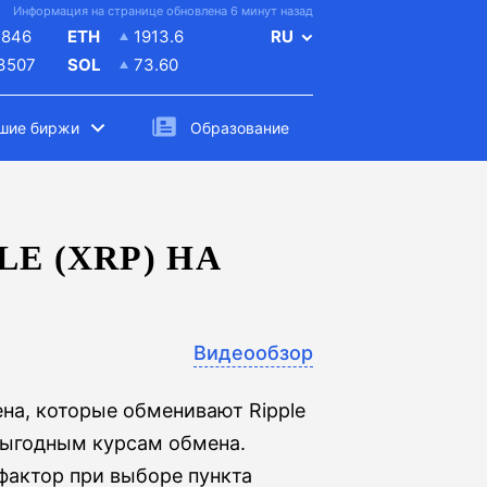
Информация на странице обновлена 6 минут назад
4846
ETH
1913.6
RU
.3507
SOL
73.60
шие биржи
Образование
E (XRP) НА
Видеообзор
на, которые обменивают Ripple
выгодным курсам обмена.
актор при выборе пункта