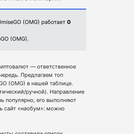
 OmiseGO (OMG) работает
0
eGO (OMG).
риптовалют — ответственное
чередь. Предлагаем топ
eGO (OMG) в нашей таблице.
тический/ручной). Направление
нь популярно, его выполняют
ь сайт «наобум»: можно
листы составили список