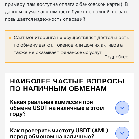
примеру, там доступна оплата с банковской карты). В
данном случае анонимность будет не полной, но зато
повышается надежность операций.
Сайт мониторинга не осуществляет деятельность
по обмену валют, токенов или других активов а
также не оказывает финансовых услуг.
Подробнее
НАИБОЛЕЕ ЧАСТЫЕ ВОПРОСЫ
ПО НАЛИЧНЫМ ОБМЕНАМ
Какая реальная комиссия при
обмене USDT на наличные в этом
году?
В 2026 году средняя суммарная комиссия
Как проверить чистоту USDT (AML)
составляет от 0.5% до 2.5%. Она складывается
перед обменом на наличные?