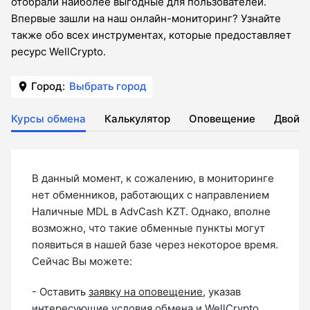
отобрали наиболее выгодные для пользователей.
Впервые зашли на наш онлайн-мониторинг? Узнайте
также обо всех инструментах, которые предоставляет
ресурс WellCrypto.
Город:
Выбрать город
Курсы обмена
Калькулятор
Оповещение
Двойн
В данный момент, к сожалению, в мониторинге
нет обменников, работающих с направлением
Наличные MDL в AdvCash KZT. Однако, вполне
возможно, что такие обменные пункты могут
появиться в нашей базе через некоторое время.
Сейчас Вы можете:
- Оставить
заявку на оповещение
, указав
интересующие условия обмена и WellCrypto