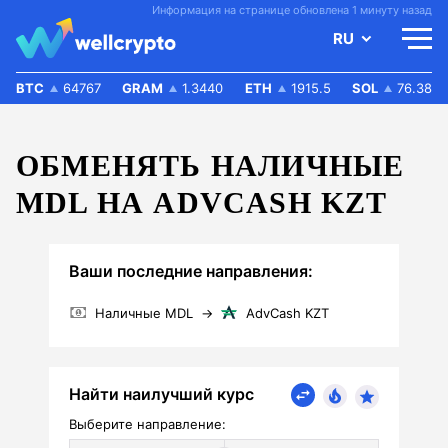
Информация на странице обновлена 1 минуту назад
RU
BTC
64767
GRAM
1.3440
ETH
1915.5
SOL
76.38
ОБМЕНЯТЬ НАЛИЧНЫЕ
MDL НА ADVCASH KZT
Ваши последние направления:
Наличные MDL
→
AdvCash KZT
Найти наилучший курс
Выберите направление: