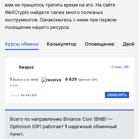
вам не пришлось тратить время на это. На сайте
WellCrypto найдете также много полезных
инструментов. Ознакомьтесь с ними при первом
посещении нашего ресурса.
Курсы обмена
Калькулятор
Оповещение
Двойн
Swapuz
Отзывы
+0
1
6 829
Binance Coin (BNB)
Optimism (OP)
от 0.152
ОБМЕНЯТЬ
Резерв
69 442 500
Всего по направлению Binance Coin (BNB) —
Optimism (OP) работает
1
надежный обменный
пункт.