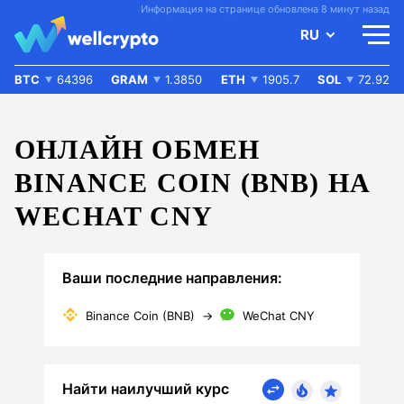
Информация на странице обновлена 8 минут назад
RU
BTC
64396
GRAM
1.3850
ETH
1905.7
SOL
72.92
ОНЛАЙН ОБМЕН
BINANCE COIN (BNB) НА
WECHAT CNY
Ваши последние направления:
Binance Coin (BNB)
→
WeChat CNY
Найти наилучший курс