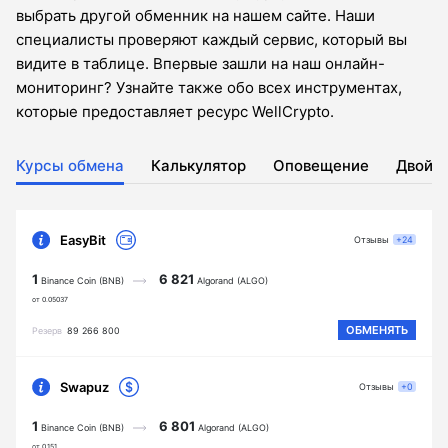
выбрать другой обменник на нашем сайте. Наши
специалисты проверяют каждый сервис, который вы
видите в таблице. Впервые зашли на наш онлайн-
мониторинг? Узнайте также обо всех инструментах,
которые предоставляет ресурс WellCrypto.
Курсы обмена
Калькулятор
Оповещение
Двойн
EasyBit
Отзывы
+24
1
6 821
Binance Coin (BNB)
Algorand (ALGO)
от 0.05037
ОБМЕНЯТЬ
Резерв
89 266 800
Swapuz
Отзывы
+0
1
6 801
Binance Coin (BNB)
Algorand (ALGO)
от 0.151