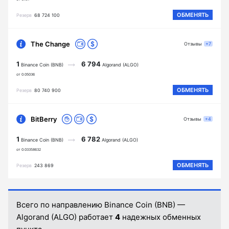
ОБМЕНЯТЬ
Резерв
68 724 100
The Change
Отзывы
+7
1
6 794
Binance Coin (BNB)
Algorand (ALGO)
от 0.05036
ОБМЕНЯТЬ
Резерв
80 740 900
BitBerry
Отзывы
+4
1
6 782
Binance Coin (BNB)
Algorand (ALGO)
от 0.03358632
ОБМЕНЯТЬ
Резерв
243 869
Всего по направлению Binance Coin (BNB) —
Algorand (ALGO) работает
4
надежных обменных