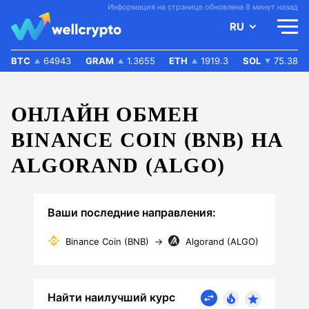
Информация на странице обновлена 8 минут назад
RU
BTC
64943
GRAM
1.3655
ETH
1919.3
SOL
75.38
ОНЛАЙН ОБМЕН
BINANCE COIN (BNB) НА
ALGORAND (ALGO)
Ваши последние направления:
Binance Coin (BNB)
→
Algorand (ALGO)
Найти наилучший курс