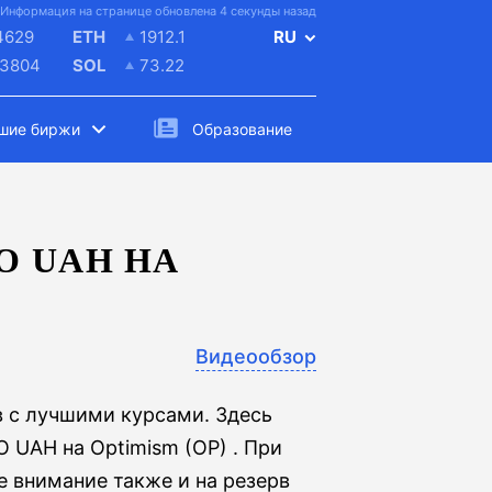
Информация на странице обновлена 4 секунды назад
4629
ETH
1912.1
RU
.3804
SOL
73.22
шие биржи
Образование
O UAH НА
Видеообзор
 с лучшими курсами. Здесь
UAH на Optimism (OP) . При
е внимание также и на резерв