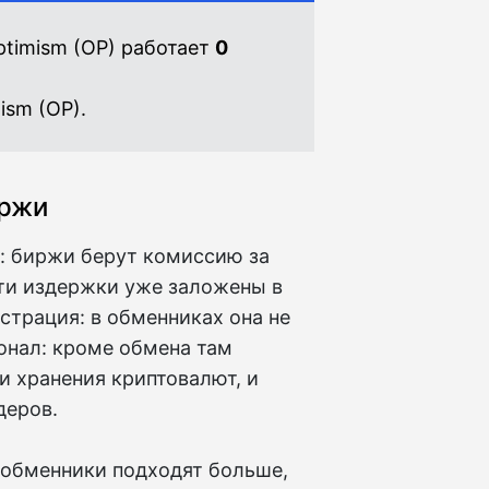
timism (OP) работает
0
ism (OP).
иржи
: биржи берут комиссию за
эти издержки уже заложены в
страция: в обменниках она не
онал: кроме обмена там
и хранения криптовалют, и
деров.
обменники подходят больше,