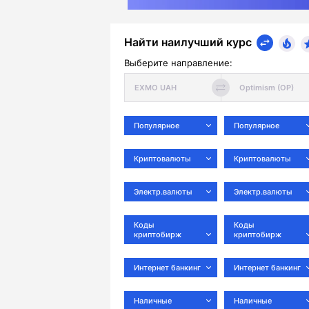
Найти наилучший курс
Выберите направление:
Популярное
Популярное
Криптовалюты
Криптовалюты
Электр.валюты
Электр.валюты
Коды
Коды
криптобирж
криптобирж
Интернет банкинг
Интернет банкинг
Наличные
Наличные