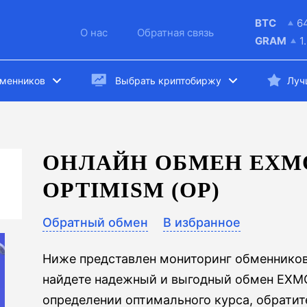
BTC
6
О нас
Обратная связь
GRAM
1
бменников
Выбрать криптобиржу
Луч
ОНЛАЙН ОБМЕН EXM
OPTIMISM (OP)
Обратный обмен
В избранное
Ниже представлен мониторинг обменников
найдете надежный и выгодный обмен EXMO 
определении оптимального курса, обратит