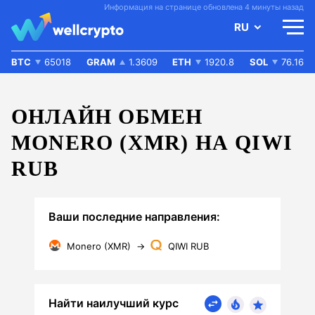
Информация на странице обновлена 4 минуты назад
RU
BTC
65018
GRAM
1.3609
ETH
1920.8
SOL
76.16
ОНЛАЙН ОБМЕН
MONERO (XMR) НА QIWI
RUB
Ваши последние направления:
Monero (XMR)
→
QIWI RUB
Найти наилучший курс