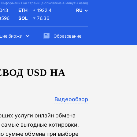
Информация на странице обновлена 4 минуты назад
043
ETH
1922.4
RU
3596
SOL
76.36
шие биржи
Образование
ВОД USD НА
Видеообзор
ющих услуги онлайн обмена
 самые выгодные котировки.
по сумме обмена при выборе