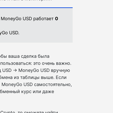
— MoneyGo USD работает
0
yGo USD.
обы ваша сделка была
пользоваться: это очень важно.
д USD → MoneyGo USD вручную
бмена из таблицы выше. Если
а MoneyGo USD самостоятельно,
обменный курс или даже
Crypto, то сможете найти