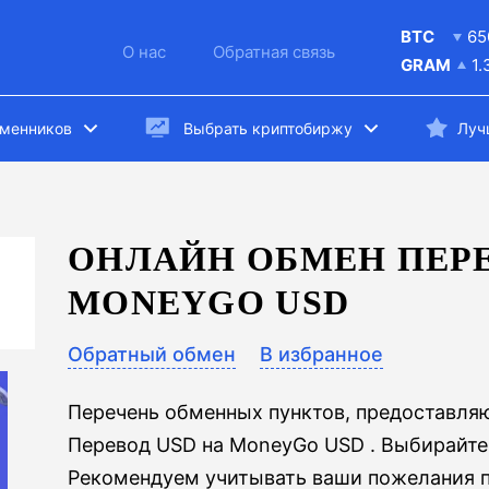
BTC
65
О нас
Обратная связь
GRAM
1.
бменников
Выбрать криптобиржу
Луч
ОНЛАЙН ОБМЕН ПЕРЕ
MONEYGO USD
Обратный обмен
В избранное
Перечень обменных пунктов, предоставля
Перевод USD на MoneyGo USD . Выбирайте
Рекомендуем учитывать ваши пожелания 