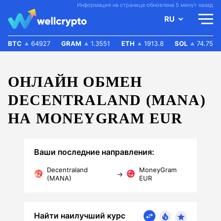
Информация на странице обновлена 5 минут назад
RU
BTC
64927
GRAM
1.3551
ETH
1913.8
SOL
74.75
ОНЛАЙН ОБМЕН
DECENTRALAND (MANA)
НА MONEYGRAM EUR
Ваши последние направления:
Decentraland
MoneyGram
→
(MANA)
EUR
Найти наилучший курс