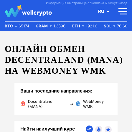
Информация на странице обновлена 6 минут назад
RU
BTC
65174
GRAM
1.3396
ETH
1921.6
SOL
76.60
ОНЛАЙН ОБМЕН
DECENTRALAND (MANA)
НА WEBMONEY WMK
Ваши последние направления:
Decentraland
WebMoney
→
(MANA)
WMK
Найти наилучший курс