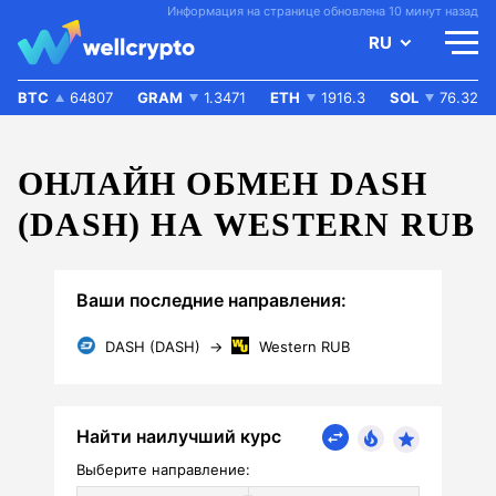
Информация на странице обновлена 10 минут назад
RU
BTC
64807
GRAM
1.3471
ETH
1916.3
SOL
76.32
ОНЛАЙН ОБМЕН DASH
(DASH) НА WESTERN RUB
Ваши последние направления:
DASH (DASH)
→
Western RUB
Найти наилучший курс
Выберите направление: