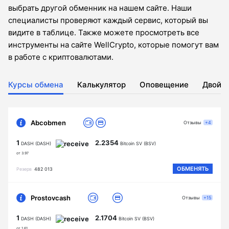
выбрать другой обменник на нашем сайте. Наши
специалисты проверяют каждый сервис, который вы
видите в таблице. Также можете просмотреть все
инструменты на сайте WellCrypto, которые помогут вам
в работе с криптовалютами.
Курсы обмена
Калькулятор
Оповещение
Двойн
Abcobmen
Отзывы
+4
1
2.2354
DASH (DASH)
Bitcoin SV (BSV)
от 3.97
ОБМЕНЯТЬ
Резерв
482 013
Prostovcash
Отзывы
+15
1
2.1704
DASH (DASH)
Bitcoin SV (BSV)
от 1.61