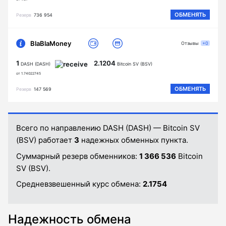
ОБМЕНЯТЬ
Резерв
736 954
BlaBlaMoney
Отзывы
+0
1
2.1204
DASH (DASH)
Bitcoin SV (BSV)
от 1.74022745
ОБМЕНЯТЬ
Резерв
147 569
Всего по направлению DASH (DASH) — Bitcoin SV
(BSV) работает
3
надежных обменных пункта.
Суммарный резерв обменников:
1 366 536
Bitcoin
SV (BSV).
Средневзвешенный курс обмена:
2.1754
Надежность обмена