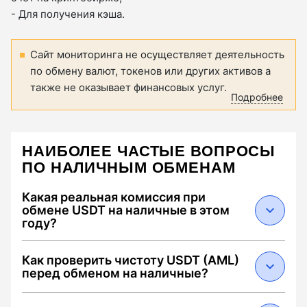
- Для получения кэша.
Сайт мониторинга не осуществляет деятельность
по обмену валют, токенов или других активов а
также не оказывает финансовых услуг.
Подробнее
НАИБОЛЕЕ ЧАСТЫЕ ВОПРОСЫ
ПО НАЛИЧНЫМ ОБМЕНАМ
Какая реальная комиссия при
обмене USDT на наличные в этом
году?
В 2026 году средняя суммарная комиссия
Как проверить чистоту USDT (AML)
составляет от 0.5% до 2.5%. Она складывается
перед обменом на наличные?
из: 1) спреда обменника (0.1–1.5%), 2) сетевого
сбора Tron за перевод USDT (около $1.5–3 при
Чтобы избежать блокировки средств,