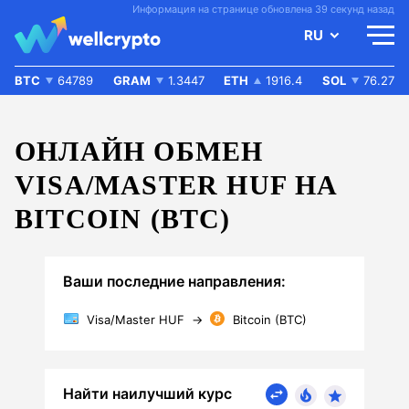
Информация на странице обновлена 39 секунд назад
RU
BTC
64789
GRAM
1.3447
ETH
1916.4
SOL
76.27
ОНЛАЙН ОБМЕН
VISA/MASTER HUF НА
BITCOIN (BTC)
Ваши последние направления:
Visa/Master HUF
→
Bitcoin (BTC)
Найти наилучший курс