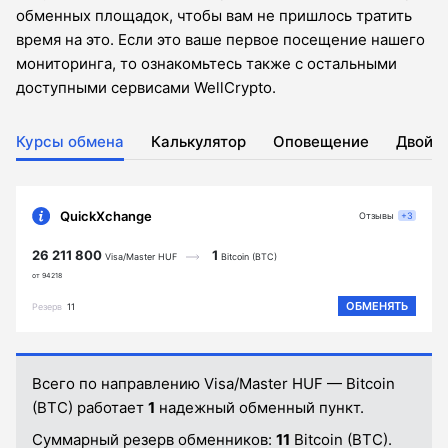
обменных площадок, чтобы вам не пришлось тратить
время на это. Если это ваше первое посещение нашего
мониторинга, то ознакомьтесь также с остальными
доступными сервисами WellCrypto.
Курсы обмена
Калькулятор
Оповещение
Двойн
QuickXchange
Отзывы
+3
26 211 800
1
Visa/Master HUF
Bitcoin (BTC)
от 94218
ОБМЕНЯТЬ
Резерв
11
Всего по направлению Visa/Master HUF — Bitcoin
(BTC) работает
1
надежный обменный пункт.
Суммарный резерв обменников:
11
Bitcoin (BTC).