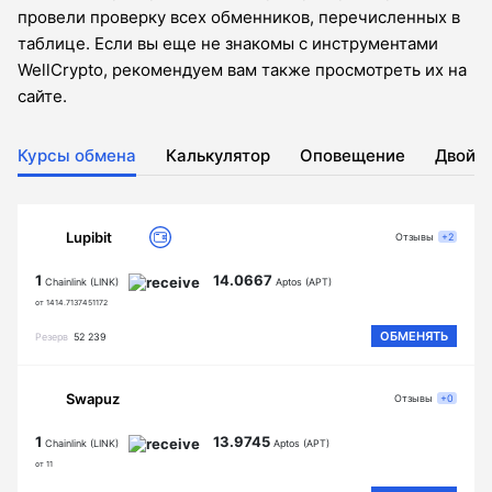
провели проверку всех обменников, перечисленных в
таблице. Если вы еще не знакомы с инструментами
WellCrypto, рекомендуем вам также просмотреть их на
сайте.
Курсы обмена
Калькулятор
Оповещение
Двойн
Lupibit
Отзывы
+2
1
14.0667
Chainlink (LINK)
Aptos (APT)
от 1414.7137451172
ОБМЕНЯТЬ
Резерв
52 239
Swapuz
Отзывы
+0
1
13.9745
Chainlink (LINK)
Aptos (APT)
от 11