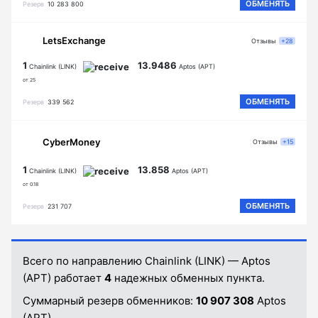
ОБМЕНЯТЬ
Резерв
10 283 800
LetsExchange
Отзывы
+28
1
13.9486
Chainlink (LINK)
Aptos (APT)
от 25
ОБМЕНЯТЬ
Резерв
339 562
CyberMoney
Отзывы
+15
1
13.858
Chainlink (LINK)
Aptos (APT)
от 0.18
ОБМЕНЯТЬ
Резерв
231 707
Всего по направлению Chainlink (LINK) — Aptos
(APT) работает
4
надежных обменных пункта.
Суммарный резерв обменников:
10 907 308
Aptos
(APT).