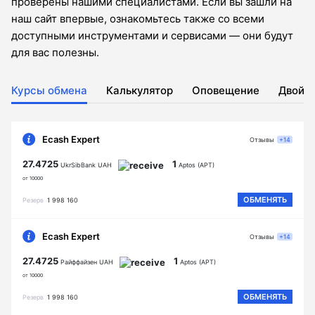
проверены нашими специалистами. Если вы зашли на
наш сайт впервые, ознакомьтесь также со всеми
доступными инструментами и сервисами — они будут
для вас полезны.
Курсы обмена
Калькулятор
Оповещение
Двойн
Ecash Expert
Отзывы
+14
27.4725
1
UkrSibBank UAH
Aptos (APT)
от 10000
ОБМЕНЯТЬ
Резерв
1 998 160
Ecash Expert
Отзывы
+14
27.4725
1
Райффайзен UAH
Aptos (APT)
от 10000
ОБМЕНЯТЬ
Резерв
1 998 160