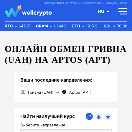
Информация на странице обновлена 2 минуты назад
RU
BTC
64767
GRAM
1.3440
ETH
1915.5
SOL
76.38
ОНЛАЙН ОБМЕН ГРИВНА
(UAH) НА APTOS (APT)
Ваши последние направления:
Гривна (UAH)
→
Aptos (APT)
Найти наилучший курс
Выберите направление: