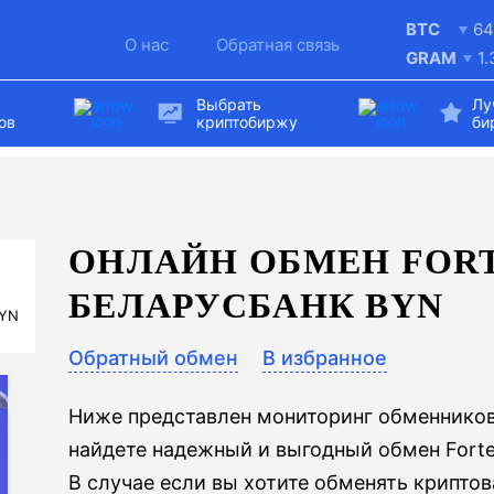
BTC
64
О нас
Обратная связь
GRAM
1
Выбрать
Лу
ов
криптобиржу
би
ОНЛАЙН ОБМЕН FORT
БЕЛАРУСБАНК BYN
BYN
Обратный обмен
В избранное
Ниже представлен мониторинг обменников
найдете надежный и выгодный обмен Forte
В случае если вы хотите обменять криптов