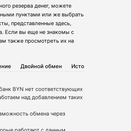
ного резерва денег, можете
зными пунктами или же выбрать
кты, представленные здесь,
. Если вы еще не знакомы с
ам также просмотреть их на
ение
Двойной обмен
История
банк BYN нет соответствующих
аботаем над добавлением таких
озможность обмена через
торые работают с данным