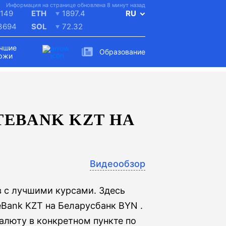
Информация на странице обновлена 8 минут назад
149
ETH
1897.4
RU
.3694
SOL
72.32
чшие
Образование
ржи
EBANK KZT НА
Видеообзор
 с лучшими курсами. Здесь
Bank KZT на Беларусбанк BYN .
алюту в конкретном пункте по