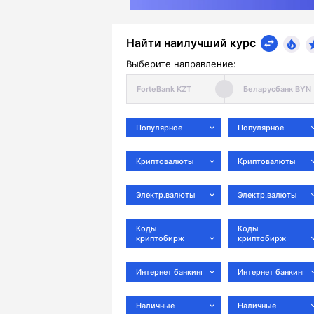
Найти наилучший курс
Выберите направление:
Популярное
Популярное
Криптовалюты
Криптовалюты
Электр.валюты
Электр.валюты
Коды
Коды
криптобирж
криптобирж
Интернет банкинг
Интернет банкинг
Наличные
Наличные