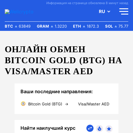
Информация на странице обновлена 8 минут назад
RU
BTC
63849
GRAM
1.3220
ETH
1872.3
SOL
75.77
ОНЛАЙН ОБМЕН
BITCOIN GOLD (BTG) НА
VISA/MASTER AED
Ваши последние направления:
Bitcoin Gold (BTG)
→
Visa/Master AED
Найти наилучший курс