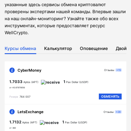
указанные здесь сервисы обмена криптовалют
проверены экспертами нашей команды. Впервые зашли
на наш онлайн-мониторинг? Узнайте также обо всех
инструментах, которые предоставляет ресурс
WellCrypto.
Курсы обмена
Калькулятор
Оповещение
Двойн
CyberMoney
Отзывы
+15
1.7033
1
Aptos (APT)
Pax Dollar (USDP)
от 40.87879056
ОБМЕНЯТЬ
Резерв
764 007
LetsExchange
Отзывы
+28
1.7132
1
Aptos (APT)
Pax Dollar (USDP)
от 360