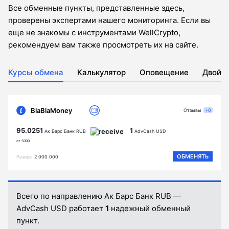
Все обменные пункты, представленные здесь,
проверены экспертами нашего мониторинга. Если вы
еще не знакомы с инструментами WellCrypto,
рекомендуем вам также просмотреть их на сайте.
Курсы обмена
Калькулятор
Оповещение
Двойн
BlaBlaMoney
Отзывы
+0
95.0251
1
Ак Барс Банк RUB
AdvCash USD
от 5000
ОБМЕНЯТЬ
Резерв
2 000 000
Всего по направлению Ак Барс Банк RUB —
AdvCash USD работает
1
надежный обменный
пункт.