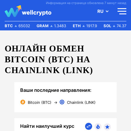
Информация на странице обновлена 7 минут назад
RU
BTC
65032
GRAM
1.3483
ETH
1917.9
SOL
74.37
ОНЛАЙН ОБМЕН
BITCOIN (BTC) НА
CHAINLINK (LINK)
Ваши последние направления:
Bitcoin (BTC)
→
Chainlink (LINK)
Найти наилучший курс