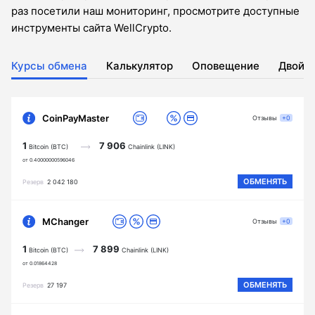
раз посетили наш мониторинг, просмотрите доступные
инструменты сайта WellCrypto.
Курсы обмена
Калькулятор
Оповещение
Двойн
CoinPayMaster
Отзывы
+0
1
7 906
Bitcoin (BTC)
Chainlink (LINK)
от 0.40000000596046
ОБМЕНЯТЬ
Резерв
2 042 180
MChanger
Отзывы
+0
1
7 899
Bitcoin (BTC)
Chainlink (LINK)
от 0.01864428
ОБМЕНЯТЬ
Резерв
27 197