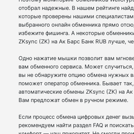
отобрал надежные. В нашем рейтинге найд
которые проверены нашими специалистами
выбранного онлайн обменника прямо отсюд
избежите фишинга. А некоторые обменники
ZKsync (ZK) на Ак Барс Банк RUB лучше, ч
Одно нажатие мышки позволит вам мгновен
вам обменного сервиса. Может случиться,
вы не обнаружите опцию обмена нужных ва
поможет оператор обменника. Бывает так, 
автоматические обмены ZKsync (ZK) на А
Вам предложат обмен в ручном режиме.
Если процесс обмена цифровых денег вызы
рекомендуем найти раздел FAQ и поискать
комфорт — наш приоритет. Не смогли прои