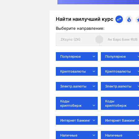
Найти наилучший курс
Выберите направление:
Популярное
Популярное
Криптовалюты
Криптовалюты
Электр.валюты
Электр.валюты
Коды
Коды
криптобирж
криптобирж
Интернет банкинг
Интернет банкинг
Наличные
Наличные