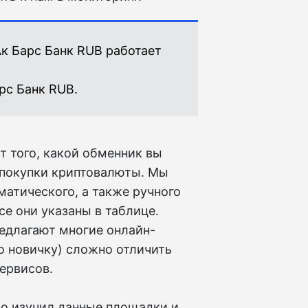
Ак Барс Банк RUB работает
рс Банк RUB.
т того, какой обменник вы
 покупки криптовалюты. Мы
матического, а также ручного
се они указаны в таблице.
редлагают многие онлайн-
о новичку) сложно отличить
ервисов.
to изучил данные площадки и