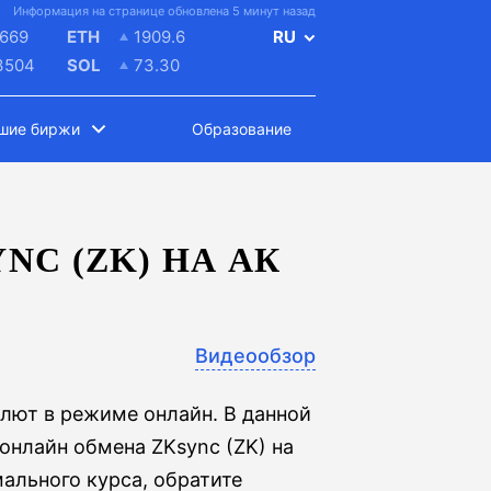
Информация на странице обновлена 5 минут назад
669
ETH
1909.6
RU
3504
SOL
73.30
шие биржи
Образование
C (ZK) НА АК
Видеообзор
лют в режиме онлайн. В данной
онлайн обмена ZKsync (ZK) на
ального курса, обратите