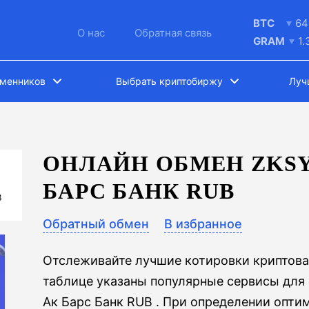
BTC
64
О нас
Обратная связь
GRAM
1.
бменников
Выбрать криптобиржу
Луч
ОНЛАЙН ОБМЕН ZKSYN
БАРС БАНК RUB
B
Обратный обмен
В избранное
Отслеживайте лучшие котировки криптова
таблице указаны популярные сервисы для 
Ак Барс Банк RUB . При определении оптим