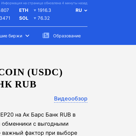
Информация на странице обновлена 4 минуты назад
4807
ETH
1916.3
RU
.3471
SOL
76.32
шие биржи
Образование
OIN (USDC)
НК RUB
Видеообзор
EP20 на Ак Барс Банк RUB в
н обменники с выгодными
 важный фактор при выборе