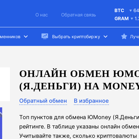
BTC
6
О нас
Обратная связь
GRAM
1
бменников
Выбрать криптобиржу
Луч
ОНЛАЙН ОБМЕН ЮM
(Я.ДЕНЬГИ) НА MON
Обратный обмен
В избранное
Топ пунктов для обмена ЮMoney (Я.Деньг
рейтинге. В таблице указаны онлайн обме
Учитывайте также, сколько криптовалюты в