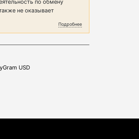
еятельность по обмену
 также не оказывает
Подробнее
eyGram USD