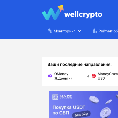
Мониторинг
Рейтинг о
Ваши последние направления:
ЮMoney
MoneyGram
→
(Я.Деньги)
USD