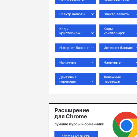
Электр.валюты
Электр.валюты
Коды
Коды
криптобирж
криптобирж
Интернет банкинг
Интернет банкинг
Наличные
Наличные
Денежные
Денежные
переводы
переводы
Расширение
для Chrome
лучшие курсы и обменники
УСТАНОВИТЬ