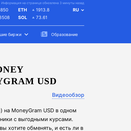
Информация на странице обновлена 3 минуты назад
4850
ETH
1913.8
RU
.3508
SOL
73.61
шие биржи
Образование
ONEY
EYGRAM USD
Видеообзор
и) на MoneyGram USD в одном
нники с выгодными курсами.
ы хотите обменять, и есть ли в