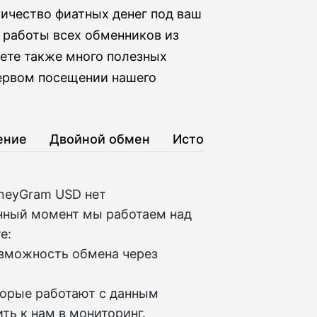
ичество фиатных денег под ваш
 работы всех обменников из
йдете также много полезных
первом посещении нашего
ение
Двойной обмен
История
neyGram USD нет
нный момент мы работаем над
е:
озможность обмена через
торые работают с данным
ть к нам в мониторинг.