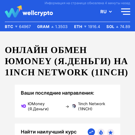
Информация на странице обновлена 4 минуты назад
RU
BTC
64967
GRAM
1.3503
ETH
1916.4
SOL
74.89
ОНЛАЙН ОБМЕН
ЮMONEY (Я.ДЕНЬГИ) НА
1INCH NETWORK (1INCH)
Ваши последние направления:
ЮMoney
1inch Network
→
(Я.Деньги)
(1INCH)
Найти наилучший курс