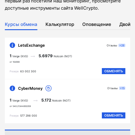
первый раз посетили наш мониторинг, просмотрите
доступные инструменты сайта WellCrypto.
Курсы обмена
Калькулятор
Оповещение
Двойн
LetsExchange
Отзывы
+28
1
5.6979
Verge (XVG)
Notcoin (NOT)
от 102000
ОБМЕНЯТЬ
Резерв
63 002 300
CyberMoney
Отзывы
+15
1
5.172
Verge (XVG)
Notcoin (NOT)
от 540.21344850359
ОБМЕНЯТЬ
Резерв
577 298 000