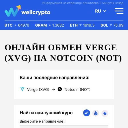
Информация на странице обновлена 2 минуты назад
RU
BTC
64976
GRAM
1.3632
ETH
1919.3
SOL
75.99
ОНЛАЙН ОБМЕН VERGE
(XVG) НА NOTCOIN (NOT)
Ваши последние направления:
Verge (XVG)
→
Notcoin (NOT)
Найти наилучший курс
Выберите направление: