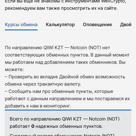
Если вы еще не знакомы с инструментами WellCrypto,
рекомендуем вам также просмотреть их на сайте.
Курсы обмена
Калькулятор
Оповещение
Двойн
По направлению QIWI KZT — Notcoin (NOT) нет
соответствующих обменных пунктов. В данный момент
мы работаем над добавлением таких обменников. Вы
можете:
– Проверить во вкладкe Двойной обмен возможность
обмена через транзитную валюту.
– Сообщить нам про обменные пункты, которые
работают с данным направлением и мы постараемся их
добавить к нам в мониторинг.
Всего по направлению QIWI KZT — Notcoin (NOT)
работает
0
надежных обменных пунктов.
Суммарный резерв обменников:
Notcoin (NOT).