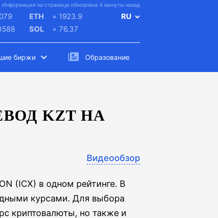
Информация на странице обновлена 4 минуты назад
079
ETH
1923.9
RU
3588
SOL
76.37
шие биржи
Образование
ВОД KZT НА
Видеообзор
ON (ICX) в одном рейтинге. В
одными курсами. Для выбора
рс криптовалюты, но также и