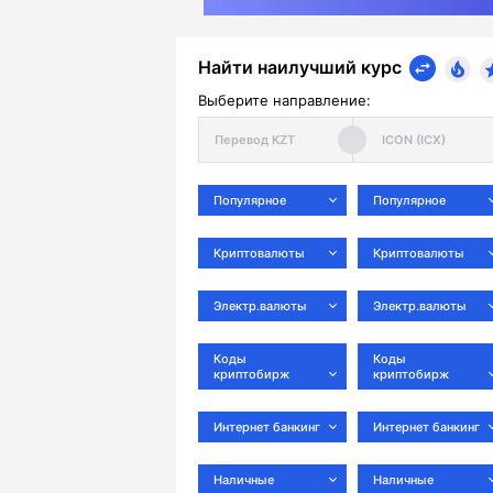
Найти наилучший курс
Выберите направление:
Популярное
Популярное
Криптовалюты
Криптовалюты
Электр.валюты
Электр.валюты
Коды
Коды
криптобирж
криптобирж
Интернет банкинг
Интернет банкинг
Наличные
Наличные