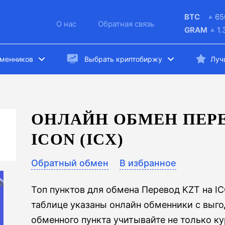
BTC
65
О нас
Обратная связь
GRAM
1.
бменников
Выбрать криптобиржу
Луч
ОНЛАЙН ОБМЕН ПЕРЕ
ICON (ICX)
Обратный обмен
В избранное
Топ пунктов для обмена Перевод KZT на IC
таблице указаны онлайн обменники с выг
обменного пункта учитывайте не только ку