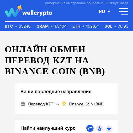
Информация на странице обновлена 12 минут назад
RU
BTC
65240
GRAM
1.3404
ETH
1926.4
SOL
76.93
ОНЛАЙН ОБМЕН
ПЕРЕВОД KZT НА
BINANCE COIN (BNB)
Ваши последние направления:
Перевод KZT
→
Binance Coin (BNB)
Найти наилучший курс