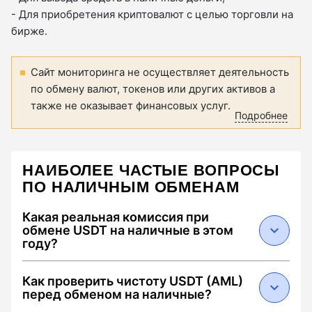
- Для приобретения криптовалют с целью торговли на
бирже.
Сайт мониторинга не осуществляет деятельность
по обмену валют, токенов или других активов а
также не оказывает финансовых услуг.
Подробнее
НАИБОЛЕЕ ЧАСТЫЕ ВОПРОСЫ
ПО НАЛИЧНЫМ ОБМЕНАМ
Какая реальная комиссия при
обмене USDT на наличные в этом
году?
В 2026 году средняя суммарная комиссия
Как проверить чистоту USDT (AML)
составляет от 0.5% до 2.5%. Она складывается
перед обменом на наличные?
из: 1) спреда обменника (0.1–1.5%), 2) сетевого