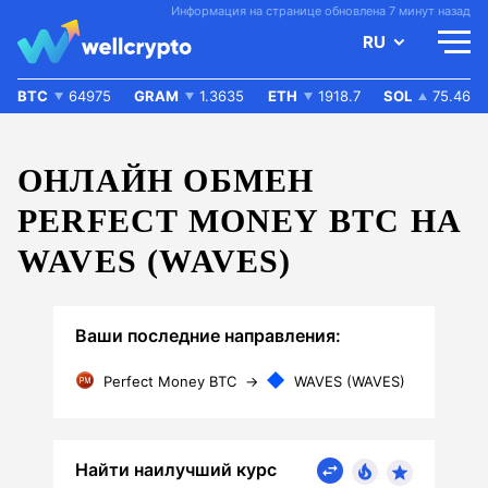
Информация на странице обновлена 7 минут назад
RU
BTC
64975
GRAM
1.3635
ETH
1918.7
SOL
75.46
ОНЛАЙН ОБМЕН
PERFECT MONEY BTC НА
WAVES (WAVES)
Ваши последние направления:
Perfect Money BTC
→
WAVES (WAVES)
Найти наилучший курс