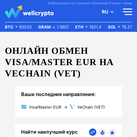
Информация на странице обновлена 8 минут назад
RU
BTC
65033
GRAM
1.3607
ETH
1921.4
SOL
76.27
ОНЛАЙН ОБМЕН
VISA/MASTER EUR НА
VECHAIN (VET)
Ваши последние направления:
Visa/Master EUR
→
VeChain (VET)
Найти наилучший курс