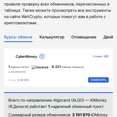
провели проверку всех обменников, перечисленных в
таблице. Также можете просмотреть все инструменты
на сайте WellCrypto, которые помогут вам в работе с
криптовалютами.
Курсы обмена
Калькулятор
Оповещение
Двойн
CyberMoney
Отзывы
+15
1
6.221
Algorand (ALGO)
ЮMoney (Я.Деньги)
от 482.23913274114
ОБМЕНЯТЬ
Резерв
3 191 970
Всего по направлению Algorand (ALGO) — ЮMoney
(Я.Деньги) работает
1
надежный обменный пункт.
Суммарный резерв обменников:
3 191 970
ЮMoney