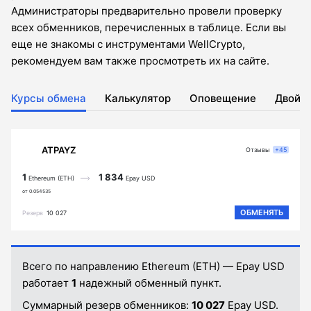
Администраторы предварительно провели проверку
всех обменников, перечисленных в таблице. Если вы
еще не знакомы с инструментами WellCrypto,
рекомендуем вам также просмотреть их на сайте.
Курсы обмена
Калькулятор
Оповещение
Двойн
ATPAYZ
Отзывы
+45
1
1 834
Ethereum (ETH)
Epay USD
от 0.054535
ОБМЕНЯТЬ
Резерв
10 027
Всего по направлению Ethereum (ETH) — Epay USD
работает
1
надежный обменный пункт.
Суммарный резерв обменников:
10 027
Epay USD.