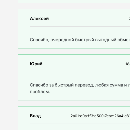
Алексей
Спасибо, очередной быстрый выгодный обмен
Юрий
18
Спасибо за быстрый перевод, любая сумма и л
проблем.
Влад
2a01:e0a:ff3:d500:7cbe:26a4:c81