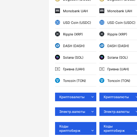
Monobank UAH
Monobank UAH
USD Coin (USDC)
USD Coin (USDC)
Ripple (XRP)
Ripple (XRP)
DASH (DASH)
DASH (DASH)
Solana (SOL)
Solana (SOL)
Гривна (UAH)
Гривна (UAH)
Toncoin (TON)
Toncoin (TON)
Криптовалюты
Криптовалюты
Электр.валюты
Электр.валюты
Коды
Коды
криптобирж
криптобирж