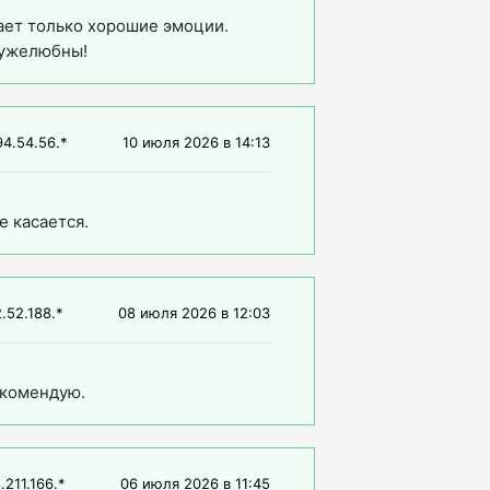
ает только хорошие эмоции.
ружелюбны!
94.54.56.*
10 июля 2026
в
14:13
е касается.
.52.188.*
08 июля 2026
в
12:03
екомендую.
.211.166.*
06 июля 2026
в
11:45