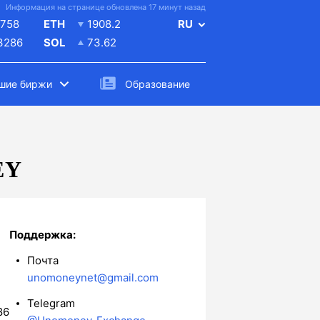
Информация на странице обновлена 17 минут назад
758
ETH
1908.2
RU
.3286
SOL
73.62
шие биржи
Образование
EY
Поддержка:
Почта
unomoneynet@gmail.com
Telegram
86