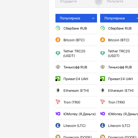
Популярное
Популярное
Сбербанк RUB
Сбербанк RUB
Bitcoin (BTC)
Bitcoin (BTC)
Tether TRC20
Tether TRC20
(USDT)
(USDT)
Тинькофф RUB
Тинькофф RUB
Приват24 UAH
Приват24 UAH
Ethereum (ETH)
Ethereum (ETH)
Tron (TRX)
Tron (TRX)
ЮMoney (Я.Деньги)
ЮMoney (Я.Деньг
Litecoin (LTC)
Litecoin (LTC)
Dogecoin (DOGE)
Dogecoin (DOGE)