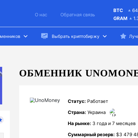
BTC
64
О нас
Обратная связь
GRAM
1
бменников
Выбрать криптобиржу
Луч
ОБМЕННИК UNOMON
Статус:
Paботает
Страна:
Украина
На рынке:
3 года и 7 месяцев
Суммарный резерв:
$3 479 4