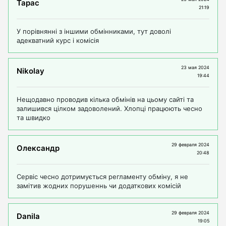
Тарас
21:19
У порівнянні з іншими обмінниками, тут доволі
адекватний курс і комісія
23 мая 2024
Nikolay
19:44
Нещодавно проводив кілька обмінів на цьому сайті та
залишився цілком задоволений. Хлопці працюють чесно
та швидко
29 февраля 2024
Олександр
20:48
Сервіс чесно дотримується регламенту обміну, я не
замітив жодних порушеннь чи додаткових комісій
29 февраля 2024
Danila
19:05