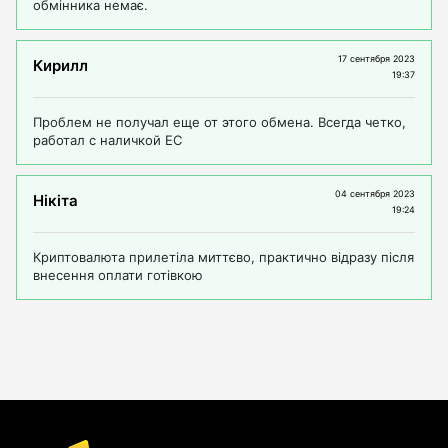
обмінника немає.
17 сентября 2023
Кирилл
19:37
Проблем не получал еще от этого обмена. Всегда четко,
работал с наличкой ЕС
04 сентября 2023
Нікіта
19:24
Криптовалюта прилетіла миттєво, практично відразу після
внесення оплати готівкою