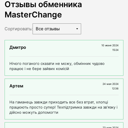
Отзывы обменника
MasterChange
Сортировать:
Все отзывы
10 июня 2024
Дмитро
15:24
Нічого поганого сказати не можу, обмінник чудово
працює і не бере зайвих комісій
24 мая 2024
Артем
12:36
На гаманець завжди приходить все без втрат, хлопці
працюють просто супер! Техпідтримка завжди на зв'язку і
дійсно можуть допомогти
23 мая 2024