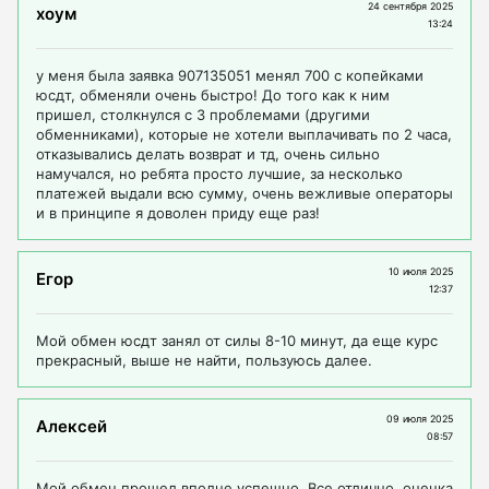
24 сентября 2025
хоум
13:24
у меня была заявка 907135051 менял 700 с копейками
юсдт, обменяли очень быстро! До того как к ним
пришел, столкнулся с 3 проблемами (другими
обменниками), которые не хотели выплачивать по 2 часа,
отказывались делать возврат и тд, очень сильно
намучался, но ребята просто лучшие, за несколько
платежей выдали всю сумму, очень вежливые операторы
и в принципе я доволен приду еще раз!
10 июля 2025
Егор
12:37
Мой обмен юсдт занял от силы 8-10 минут, да еще курс
прекрасный, выше не найти, пользуюсь далее.
09 июля 2025
Алексей
08:57
Мой обмен прошел вполне успешно. Все отлично, оценка