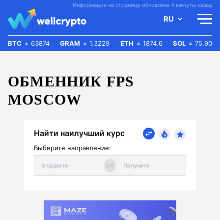
Информация на странице обновлена 4 минуты назад
RU
BTC
63874
GRAM
1.3229
ETH
1874.6
SOL
75.90
ОБМЕННИК FPS
MOSCOW
Найти наилучший курс
Выберите направление: