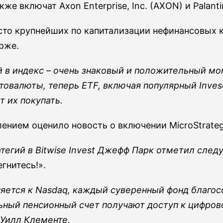
е включат Axon Enterprise, Inc. (AXON) и Palantir
сто крупнейших по капитализации нефинансовых 
рже.
 в индекс – очень знаковый и положительный мо
птовалюты, теперь ETF, включая популярный Inves
т их покупать.
нием оценило новость о включении MicroStrateg
тегий в Bitwise Invest Джефф Парк отметил сле
гнитесь!».
няется к Nasdaq, каждый суверенный фонд благо
ьный пенсионный счет получают доступ к цифров
h Уилл Клементе.