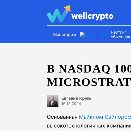
Рейтинг
Мониторинг
обменник
В NASDAQ 1
MICROSTRA
Евгений Круль
16.12.2024
Основанная
Майклом Сэйлоро
высокотехнологичных компаний 