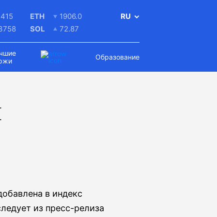
415
ETH
1906.0
RU
.3758
SOL
72.87
чшие
Образование
ржи
И
добавлена в индекс
ледует из пресс-релиза