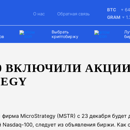
BTC
64
О нас
Обратная связь
GRAM
1
Выбрать
Лу
ов
криптобиржу
би
00 ВКЛЮЧИЛИ АКЦИ
TEGY
м
фирма MicroStrategy (MSTR) с 23 декабря будет 
Nasdaq-100, следует из объявления биржи. Как с