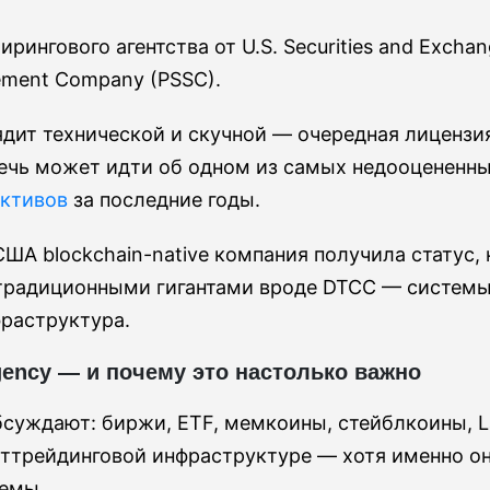
рингового агентства от U.S. Securities and Exch
lement Company (PSSC).
ядит технической и скучной — очередная лицензи
 речь может идти об одном из самых недооценен
ктивов
за последние годы.
США blockchain-native компания получила статус,
 традиционными гигантами вроде DTCC — системы,
раструктура.
agency — и почему это настолько важно
суждают: биржи, ETF, мемкоины, стейблкоины, La
осттрейдинговой инфраструктуре — хотя именно 
емы.