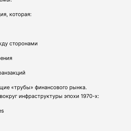
ия, которая:
жду сторонами
нения
ранзакций
щие «трубы» финансового рынка.
вокруг инфраструктуры эпохи 1970-х:
es