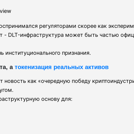
view
 воспринимался регуляторами скорее как эксперим
ет - DLT-инфраструктура может быть частью офи
нь институционального признания.
та, а
токенизация реальных активов
 новость как «очередную победу криптоиндустр
угом.
раструктурную основу для: