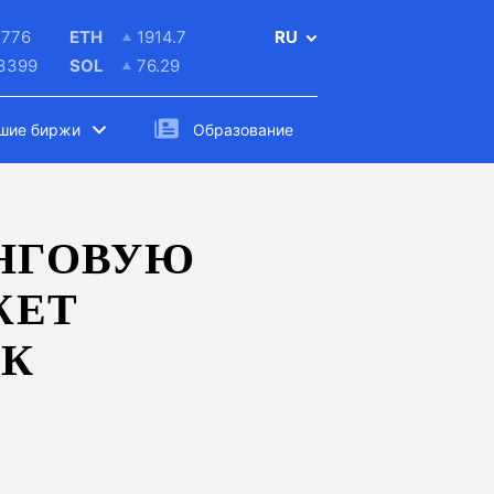
4776
ETH
1914.7
RU
.3399
SOL
76.29
шие биржи
Образование
ИНГОВУЮ
ЖЕТ
СК