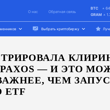
BTC
6
О нас
Обратная связь
GRAM
1
бменников
Выбрать криптобиржу
Луч
СТРИРОВАЛА КЛИР
PAXOS — И ЭТО МО
ВАЖНЕЕ, ЧЕМ ЗАПУ
 ETF