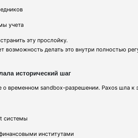
редников
мы учета
странить эту прослойку.
ет возможность делать это внутри полностью ре
лала исторический шаг
е о временном sandbox-разрешении. Paxos шла к 
nt системы
 финансовыми институтами