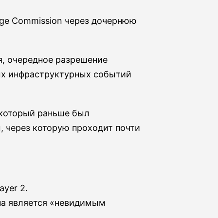
ange Commission через дочернюю
я, очередное разрешение
ных инфраструктурных событий
 который раньше был
 через которую проходит почти
yer 2.
она является «невидимым