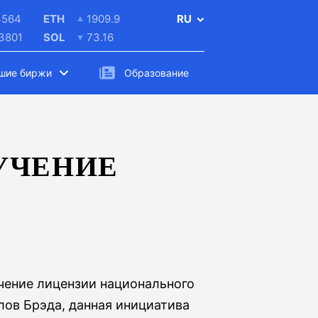
4564
ETH
1909.9
RU
.3801
SOL
73.16
шие биржи
Образование
ЛУЧЕНИЕ
учение лицензии национального
лов Брэда, данная инициатива