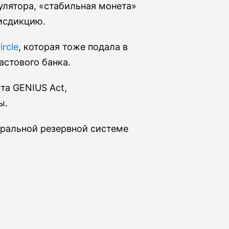
улятора, «стабильная монета»
рисдикцию.
ircle
, которая тоже подала в
астового банка.
та GENIUS Act,
ы.
еральной резервной системе