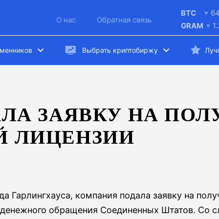
BTC
6
О нас
Обратная связь
GRAM
1
бменников
Выбрать криптобиржу
Луч
АЛА ЗАЯВКУ НА ПО
Й ЛИЦЕНЗИИ
да Гарлингхауса, компания подала заявку на пол
 денежного обращения Соединенных Штатов. Со с