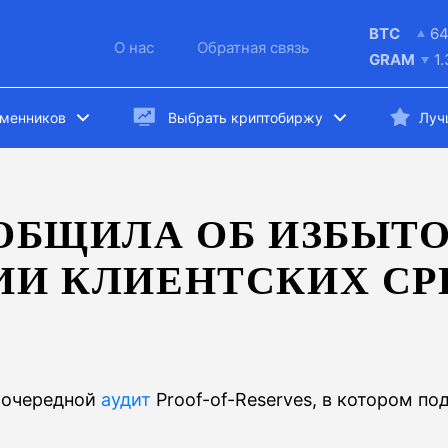
BTC
64
О нас
Обратная связь
GRAM
1
бменников
Выбрать криптобиржу
Луч
ООБЩИЛА ОБ ИЗБЫТ
ИИ КЛИЕНТСКИХ СР
 очередной
аудит
Proof-of-Reserves, в котором п