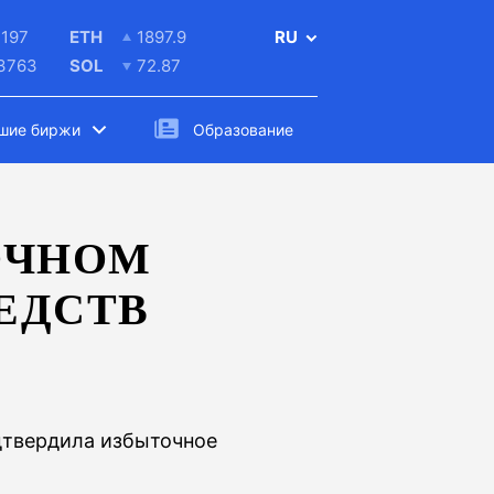
197
ETH
1897.9
RU
.3763
SOL
72.87
шие биржи
Образование
ОЧНОМ
ЕДСТВ
одтвердила избыточное